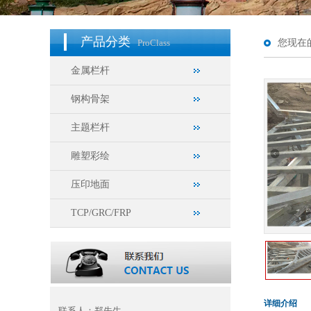
产品分类
ProClass
您现在
金属栏杆
钢构骨架
主题栏杆
雕塑彩绘
压印地面
TCP/GRC/FRP
详细介绍
联系人：郑先生